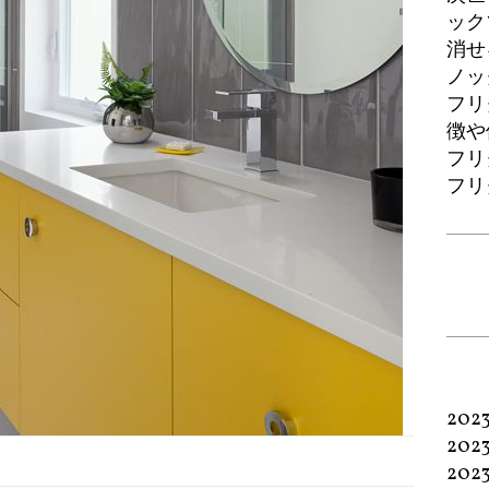
ック
消せ
ノッ
フリ
徴や
フリ
フリ
202
202
202