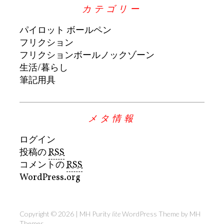
カテゴリー
パイロット ボールペン
フリクション
フリクションボールノックゾーン
生活/暮らし
筆記用具
メタ情報
ログイン
投稿の
RSS
コメントの
RSS
WordPress.org
Copyright © 2026 | MH Purity
lite
WordPress Theme by
MH
Themes