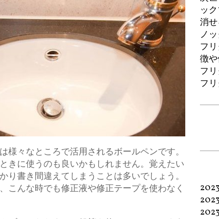
ック
消せ
ノッ
フリ
徴や
フリ
フリ
は様々なところで活用されるボールペンです。
ときに使うのも良いかもしれません。覚えたい
かり書き間違えてしまうことは多いでしょう。
202
、こんな時でも修正液や修正テープを使わなく
202
202