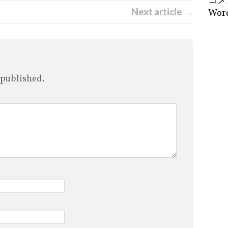
コメ
Next article →
Word
 published.