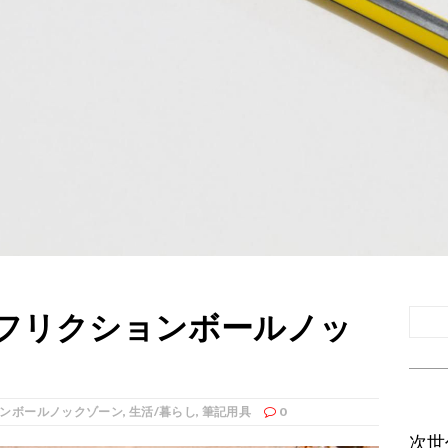
フリクションボールノッ
ンボールノックゾーン
,
生活/暮らし
,
筆記用具
0
次世