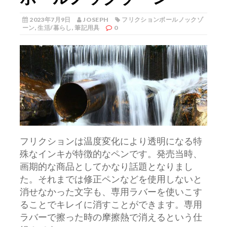
2023年7月9日
JOSEPH
フリクションボールノックゾ
ーン
,
生活/暮らし
,
筆記用具
0
フリクションは温度変化により透明になる特
殊なインキが特徴的なペンです。
発売当時、
画期的な商品としてかなり話題となりまし
た。それまでは修正ペンなどを使用しないと
消せなかった文字も、専用ラバーを使いこす
ることでキレイに消すことができます。専用
ラバーで擦った時の摩擦熱で消えるという仕