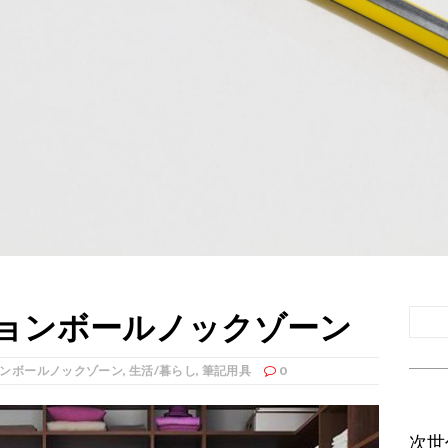
ョンボールノックゾーン
ンボールノックゾーン
,
生活/暮らし
,
筆記用具
0
次世