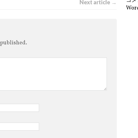
コメ
Next article →
Word
 published.