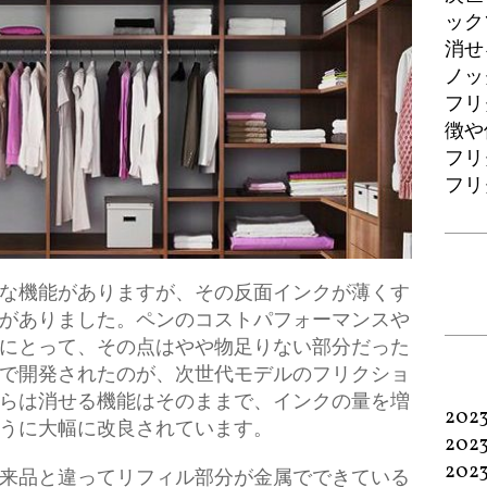
ック
消せ
ノッ
フリ
徴や
フリ
フリ
な機能がありますが、その反面インクが薄くす
がありました。
ペンのコストパフォーマンスや
にとって、その点はやや物足りない部分だった
で開発されたのが、次世代モデルのフリクショ
らは消せる機能はそのままで、インクの量を増
202
うに大幅に改良されています。
202
202
来品と違ってリフィル部分が金属でできている