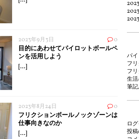
[...]
202
202
202
2023年9月3日
0
目的にあわせてパイロットボールペ
ンを活用しよう
パイ
フリ
[...]
フリ
生活
筆記
2023年8月24日
0
フリクションボールノックゾーンは
仕事向きなのか
ログ
投稿
[...]