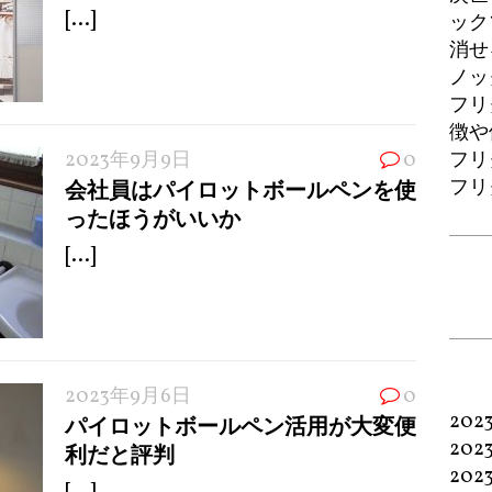
[...]
ック
消せ
ノッ
フリ
徴や
2023年9月9日
0
フリ
フリ
会社員はパイロットボールペンを使
ったほうがいいか
[...]
2023年9月6日
0
202
パイロットボールペン活用が大変便
202
利だと評判
202